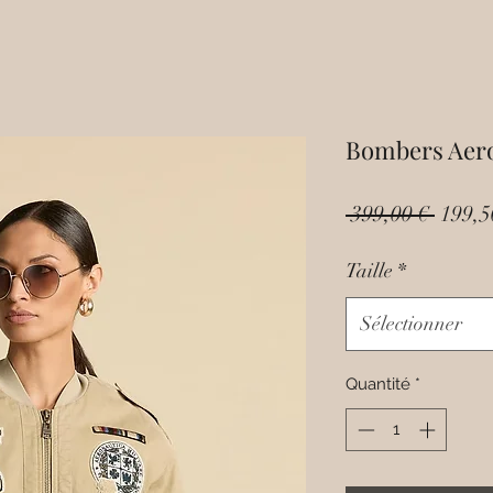
Bombers Aero
Prix
 399,00 € 
199,5
origin
Taille
*
Sélectionner
Quantité
*