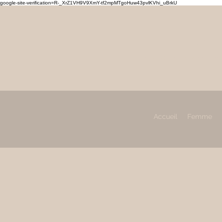
google-site-verification=R-_XrZ1VH9V9XmY-tf2mpMTgoHuw43pvlKVhi_uBrkU
MAHL
Prêt à porter, chaussures
Femme & Homme
Accueil
Femme