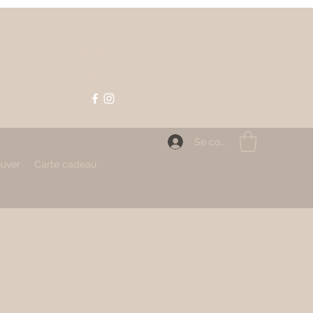
Contact
contact@mahlizia.fr
0233058591
Se connecter
ouver
Carte cadeau