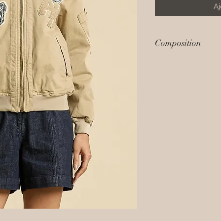
Aj
Composition
98% coton 2% elas