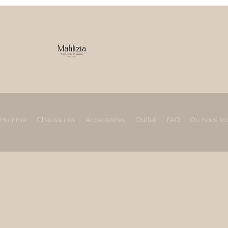
IZIA
 & accessoires
Homme
Chaussures
Accessoires
Outlet
FAQ
Où nous tr