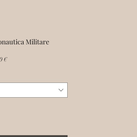
nautica Militare
Prix
0 €
al
promotionnel