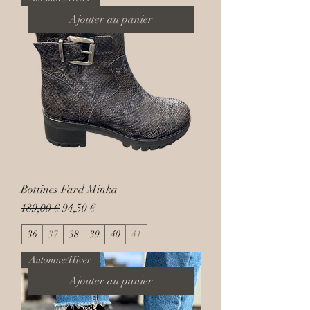
Ajouter au panier
Bottines Fard Minka
Prix original
Prix promotionnel
189,00 €
94,50 €
36
37
38
39
40
41
Automne/Hiver
Ajouter au panier