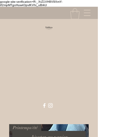
google-site-verification=R-_XrZ1VH9V9XmY-
tf2mpMTgoHuw43pvlKVhi_uBrkU
Contact
contact@mahlizia.fr
MAHLIZIA
0233058591
Prêt à porter, chaussures & accessoires
Femme & Homme
Printemps/été