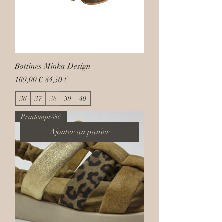
Bottines Minka Design
Prix original
Prix promotionnel
169,00 €
84,50 €
36
37
38
39
40
Printemps/été
Ajouter au panier