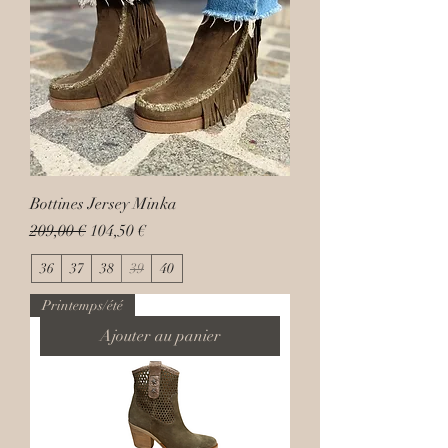
Bottines Jersey Minka
Prix original
Prix promotionnel
209,00 €
104,50 €
36
37
38
39
40
Printemps/été
Ajouter au panier