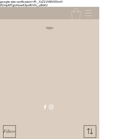
google-site-verification=R-_XrZ1VH9V9XmY-
tf2mpMTgoHuw43pvlKVhi_uBrkU
Contact
contact@mahlizia.fr
MAHLIZIA
0233058591
Prêt à porter, chaussures & accessoires
Femme & Homme
Filtrer