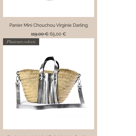
Panier Mini Chouchou Virginie Darling
Prix original
Prix promotionnel
119,00 €
65,00 €
Plusieurs coloris