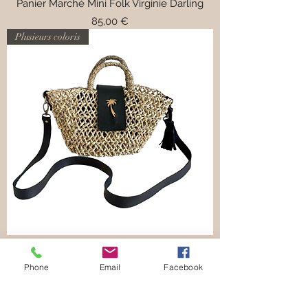
Panier Marché Mini Folk Virginie Darling
Prix
85,00 €
Plusieurs coloris
Panier Marché Mini Pergola Kech Virginie
Phone
Email
Facebook
Darling
Prix
89,00 €
Nouveauté