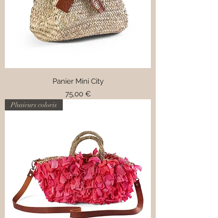
Panier Mini City
Prix
75,00 €
Plusieurs coloris