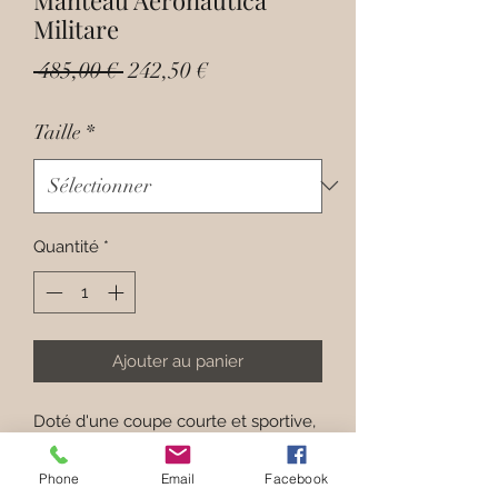
Militare
Prix
Prix
 485,00 € 
242,50 €
original
promotionnel
Taille
*
Quantité
*
Ajouter au panier
Doté d'une coupe courte et sportive,
ce manteau est réalisé dans un tissu
chaud en laine mélangée noire qui
Phone
Email
Facebook