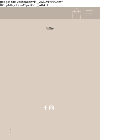
google-site-verification=R-_XrZ1VH9V9XmY-
tf2mpMTgoHuw43pvlKVhi_uBrkU
Contact
contact@mahlizia.fr
MAHLIZIA
0233058591
Prêt à porter, chaussures & accessoires
Femme & Homme