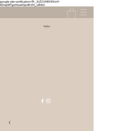
google-site-verification=R-_XrZ1VH9V9XmY-
tf2mpMTgoHuw43pvlKVhi_uBrkU
Contact
contact@mahlizia.fr
MAHLIZIA
0233058591
Prêt à porter, chaussures & accessoires
Femme & Homme