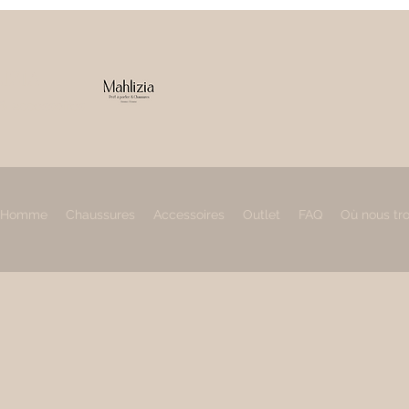
IZIA
 & accessoires
Homme
Chaussures
Accessoires
Outlet
FAQ
Où nous tr