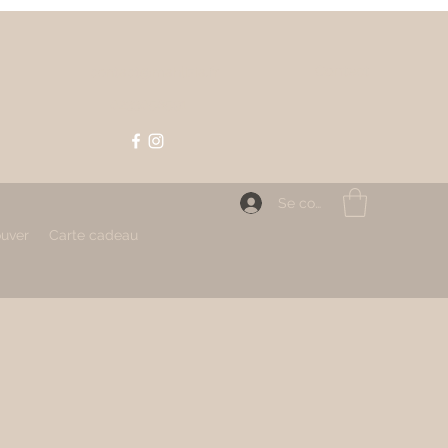
Contact
contact@mahlizia.fr
0233058591
Se connecter
ouver
Carte cadeau