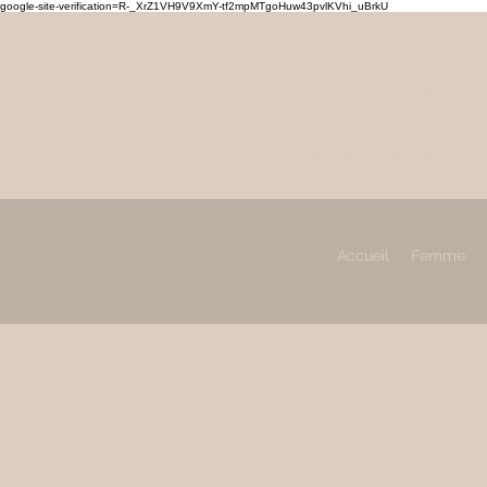
google-site-verification=R-_XrZ1VH9V9XmY-tf2mpMTgoHuw43pvlKVhi_uBrkU
MAHL
Prêt à porter, chaussures
Femme & Homme
Accueil
Femme