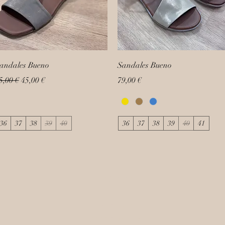
andales Bueno
Sandales Bueno
rix original
Prix promotionnel
Prix
5,00 €
45,00 €
79,00 €
36
37
38
39
40
36
37
38
39
40
41
Mahlizia
5 Rue Havin
50000 Saint-Lô