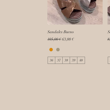
Sandales Bueno
S
Prix original
Prix promotionnel
P
105,00 €
63,00 €
8
36
37
38
39
40