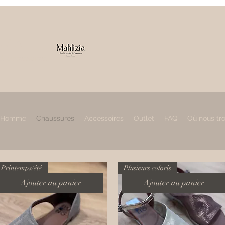
IZIA
 & accessoires
Homme
Chaussures
Accessoires
Outlet
FAQ
Où nous tr
Printemps/été
Plusieurs coloris
Ajouter au panier
Ajouter au panier