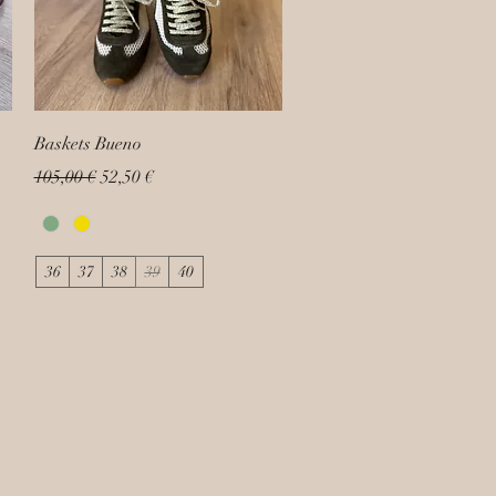
Baskets Bueno
Prix original
Prix promotionnel
105,00 €
52,50 €
36
37
38
39
40