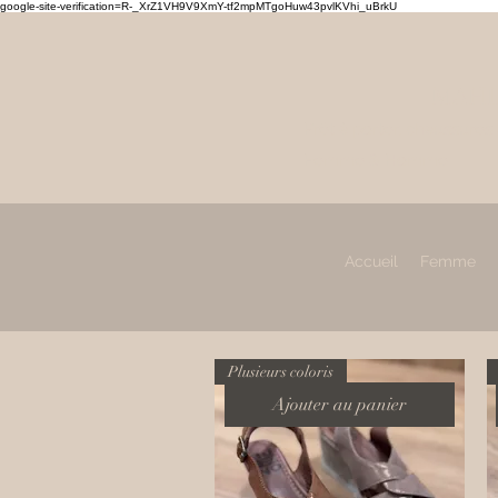
google-site-verification=R-_XrZ1VH9V9XmY-tf2mpMTgoHuw43pvlKVhi_uBrkU
MAHL
Prêt à porter, chaussures
Femme & Homme
Accueil
Femme
Plusieurs coloris
Ajouter au panier