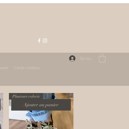
Contact
contact@mahlizia.fr
0233058591
Se connecter
ouver
Carte cadeau
Plusieurs coloris
Ajouter au panier