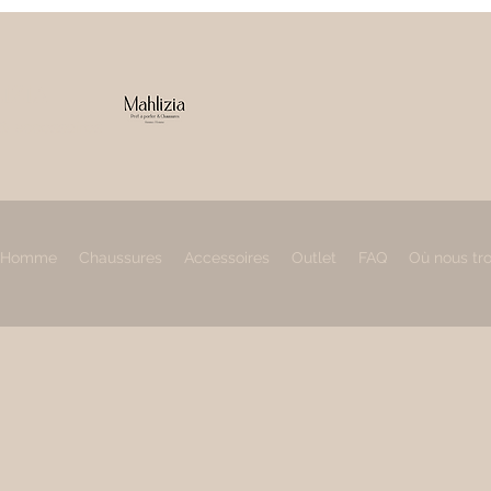
IZIA
 & accessoires
Homme
Chaussures
Accessoires
Outlet
FAQ
Où nous tr