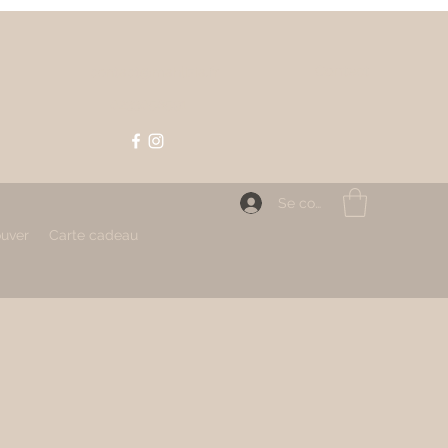
Contact
contact@mahlizia.fr
0233058591
Se connecter
ouver
Carte cadeau