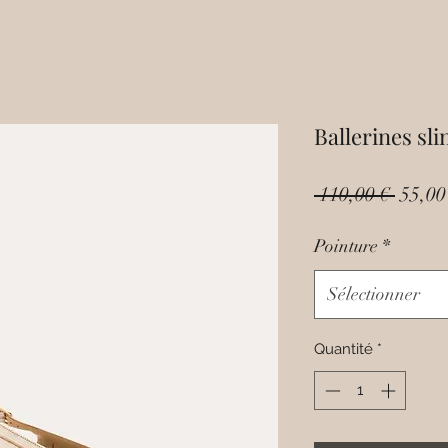
Ballerines sl
Prix
 110,00 € 
55,00
origin
Pointure
*
Sélectionner
Quantité
*