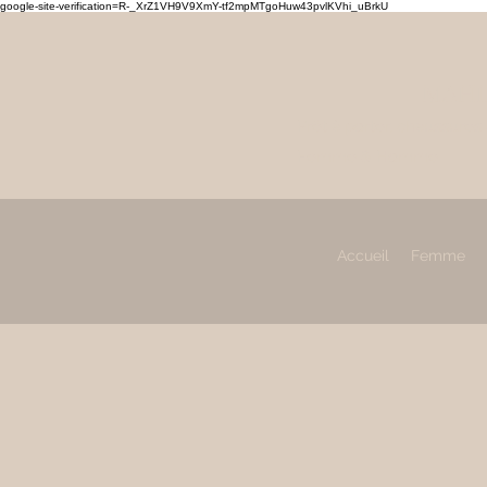
google-site-verification=R-_XrZ1VH9V9XmY-tf2mpMTgoHuw43pvlKVhi_uBrkU
MAHL
Prêt à porter, chaussures
Femme & Homme
Accueil
Femme