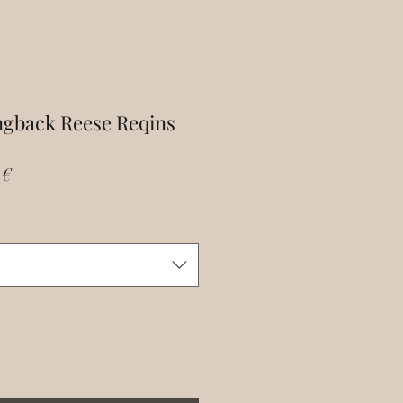
ingback Reese Reqins
Prix
 €
al
promotionnel