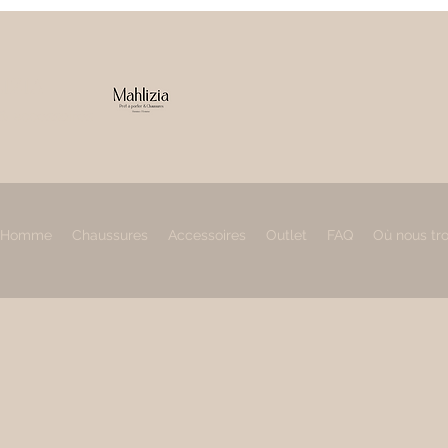
IZIA
 & accessoires
Homme
Chaussures
Accessoires
Outlet
FAQ
Où nous tr