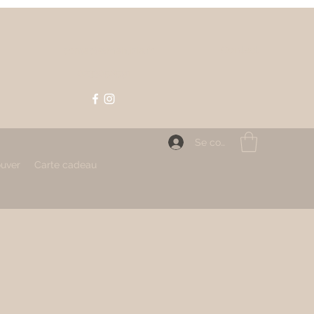
Contact
contact@mahlizia.fr
0233058591
Se connecter
ouver
Carte cadeau