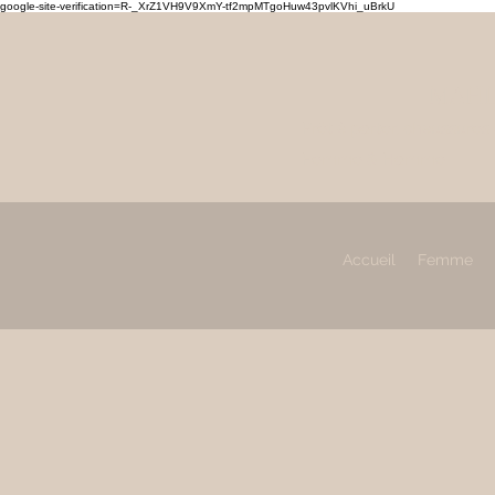
google-site-verification=R-_XrZ1VH9V9XmY-tf2mpMTgoHuw43pvlKVhi_uBrkU
MAHL
Prêt à porter, chaussures
Femme & Homme
Accueil
Femme