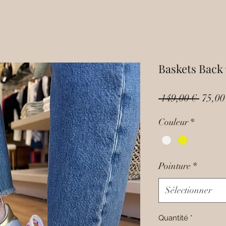
Baskets Back
Prix
 149,00 € 
75,00
origin
Couleur
*
Pointure
*
Sélectionner
Quantité
*