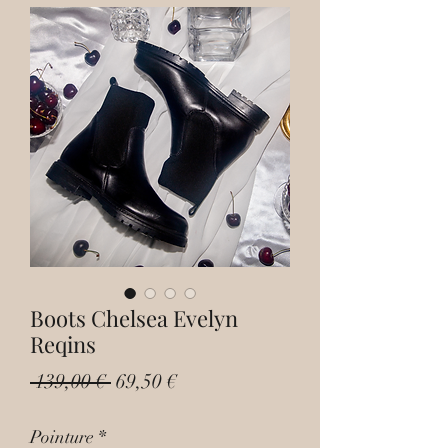
Boots Chelsea Evelyn
Reqins
Prix
Prix
 139,00 € 
69,50 €
original
promotionnel
Pointure
*