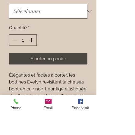
Quantité
*
Ajouter au panier
Élégantes et faciles à porter, les
bottines Evelyn revisitent la chelsea
boot en cuir noir. Leur tige élastiquée
de 16 cm épouse la cheville pour un
chaussant confortable et un style
Phone
Email
Facebook
épuré. Avec talon de 3 cm et semelle
cuir, elles conjuguent confort et
allure. À porter avec jean slim, jupe
midi ou pantalon tailleur pour une