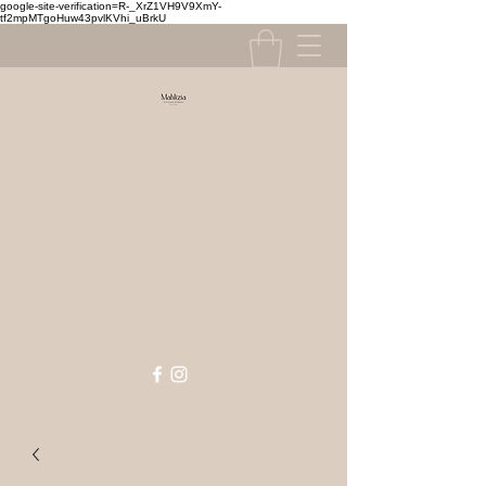
google-site-verification=R-_XrZ1VH9V9XmY-
tf2mpMTgoHuw43pvlKVhi_uBrkU
Contact
contact@mahlizia.fr
MAHLIZIA
0233058591
Prêt à porter, chaussures & accessoires
Femme & Homme