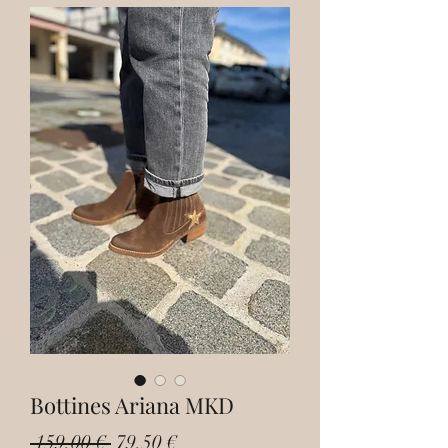
Bottines Ariana MKD
Prix
Prix
 159,00 € 
79,50 €