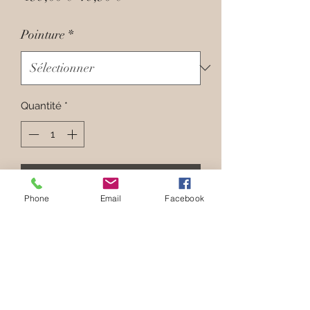
original
promotionnel
Pointure
*
Quantité
*
Ajouter au panier
Phone
Email
Facebook
Hauteur du Talon :
5
cm
Patin Avant :
1
cm
Composition :
Intérieur en Cuir et
Extérieur en Daim chocolat, semelle
en gomme.
Parfait pour pieds :
fins à forts