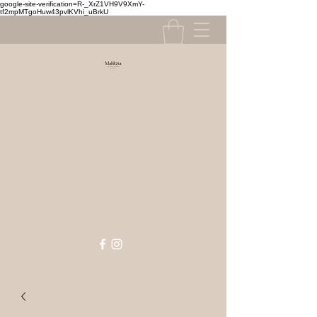
google-site-verification=R-_XrZ1VH9V9XmY-
tf2mpMTgoHuw43pvlKVhi_uBrkU
Contact
contact@mahlizia.fr
MAHLIZIA
0233058591
Prêt à porter, chaussures & accessoires
Femme & Homme