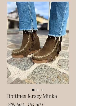
Bottines Jersey Minka
Prix
Prix
 209,00 € 
104,50 €