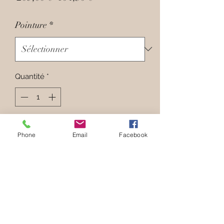
original
promotionnel
Pointure
*
Quantité
*
Ajouter au panier
Phone
Email
Facebook
Hauteur du Talon :
9,5
cm
Composition :
Intérieur en Cuir et
Extérieur en Daim kaki, semelle en
crêpe.
Parfait pour pieds :
fins à normaux
Pointure :
Prendre sa pointure