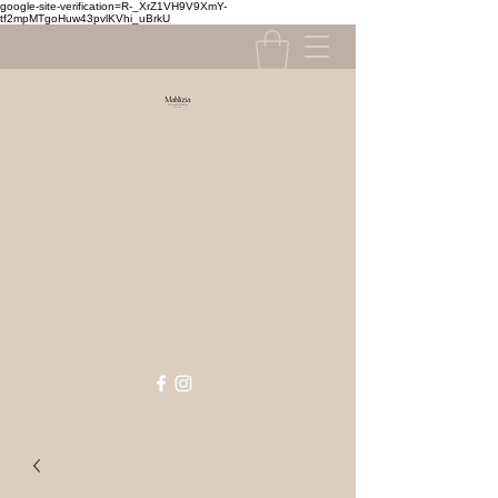
google-site-verification=R-_XrZ1VH9V9XmY-
tf2mpMTgoHuw43pvlKVhi_uBrkU
Contact
contact@mahlizia.fr
MAHLIZIA
0233058591
Prêt à porter, chaussures & accessoires
Femme & Homme