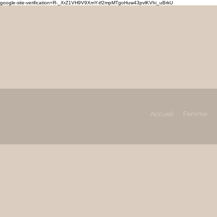
google-site-verification=R-_XrZ1VH9V9XmY-tf2mpMTgoHuw43pvlKVhi_uBrkU
MAHL
Prêt à porter, chaussures
Femme & Homme
Accueil
Femme