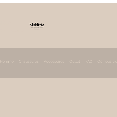
IZIA
 & accessoires
Homme
Chaussures
Accessoires
Outlet
FAQ
Où nous tr