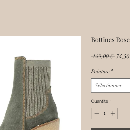
Bottines Ros
Prix
 149,00 € 
74,50
origin
Pointure
*
Sélectionner
Quantité
*