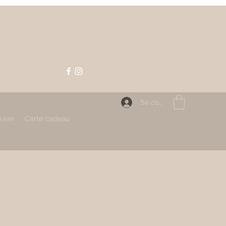
Contact
contact@mahlizia.fr
0233058591
Se connecter
ouver
Carte cadeau