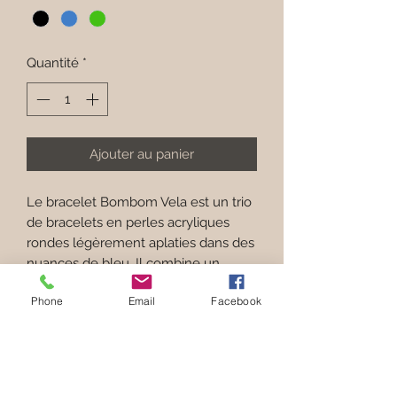
Quantité
*
Ajouter au panier
Le bracelet Bombom Vela est un trio
de bracelets en perles acryliques
rondes légèrement aplaties dans des
nuances de bleu. Il combine un
modèle rayé cobalt, un bleu profond
Phone
Email
Facebook
marbré et un bleu tirant vers le vert
plus clair.
Ce jeu de textures et de nuances
crée un ensemble riche et équilibré,
inspiré de l’univers marin. Le rendu