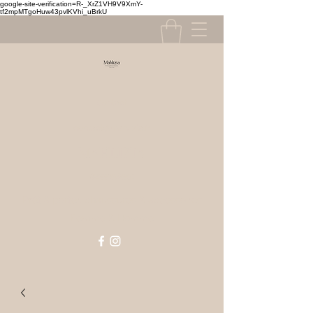
google-site-verification=R-_XrZ1VH9V9XmY-
tf2mpMTgoHuw43pvlKVhi_uBrkU
Contact
contact@mahlizia.fr
MAHLIZIA
0233058591
Prêt à porter, chaussures & accessoires
Femme & Homme