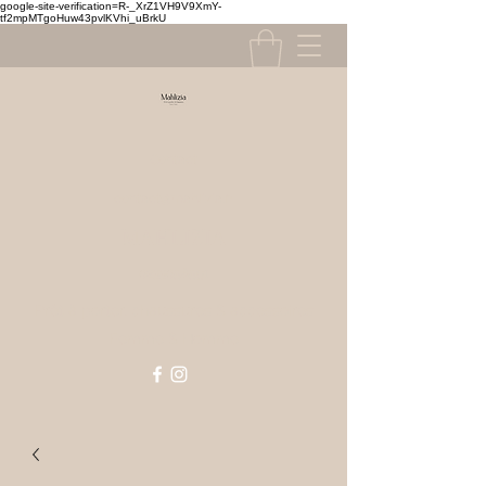
google-site-verification=R-_XrZ1VH9V9XmY-
tf2mpMTgoHuw43pvlKVhi_uBrkU
Contact
contact@mahlizia.fr
MAHLIZIA
0233058591
Prêt à porter, chaussures & accessoires
Femme & Homme