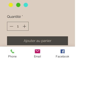
Quantité
*
Ajouter au panier
Bombom Brasil est un trio de
Phone
Email
Facebook
bracelets en perles acryliques rondes
légèrement aplaties aux teintes
limoncello, turquoise et jaune
intense. Inspiré des couleurs solaires
de l’été, il offre un style frais et
lumineux.
Composition