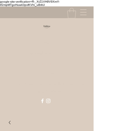
google-site-verification=R-_XrZ1VH9V9XmY-
tf2mpMTgoHuw43pvlKVhi_uBrkU
Contact
contact@mahlizia.fr
MAHLIZIA
0233058591
Prêt à porter, chaussures & accessoires
Femme & Homme