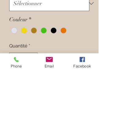
Couleur
*
Quantité
*
Phone
Email
Facebook
Ajouter au panier
Une ceinture tout en cuir façon
Virginie DARLING !
Composition
100% Cuir Vachette