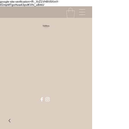
google-site-verification=R-_XrZ1VH9V9XmY-
tf2mpMTgoHuw43pvlKVhi_uBrkU
Contact
contact@mahlizia.fr
MAHLIZIA
0233058591
Prêt à porter, chaussures & accessoires
Femme & Homme