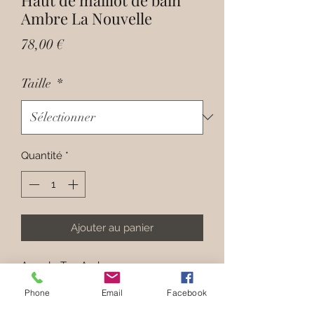
Ambre La Nouvelle
Prix
78,00 €
Taille
*
Quantité
*
Ajouter au panier
Avec le Top Ambre, vous aurez
un
style unique
en bord de mer ! Ce
Phone
Email
Facebook
haut de maillot de bain offre