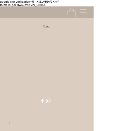
google-site-verification=R-_XrZ1VH9V9XmY-
tf2mpMTgoHuw43pvlKVhi_uBrkU
Contact
contact@mahlizia.fr
MAHLIZIA
0233058591
Prêt à porter, chaussures & accessoires
Femme & Homme