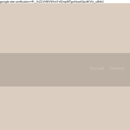
google-site-verification=R-_XrZ1VH9V9XmY-tf2mpMTgoHuw43pvlKVhi_uBrkU
MAHL
Prêt à porter, chaussures
Femme & Homme
Accueil
Femme