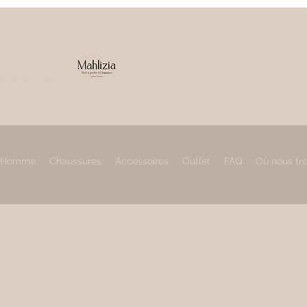
IZIA
 & accessoires
Homme
Chaussures
Accessoires
Outlet
FAQ
Où nous tr