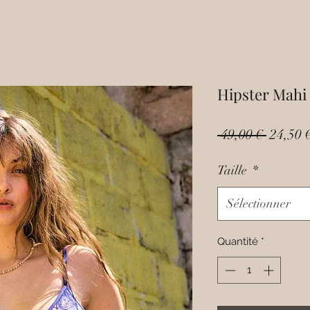
Hipster Mahi
Prix
 49,00 € 
24,50 
origina
Taille
*
Sélectionner
Quantité
*