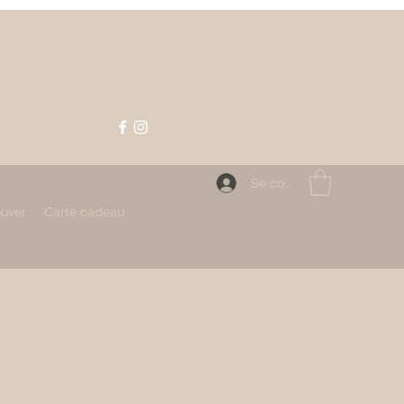
Contact
contact@mahlizia.fr
0233058591
Se connecter
ouver
Carte cadeau