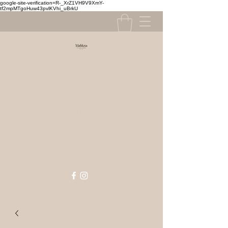
google-site-verification=R-_XrZ1VH9V9XmY-
tf2mpMTgoHuw43pvlKVhi_uBrkU
Contact
contact@mahlizia.fr
MAHLIZIA
0233058591
Prêt à porter, chaussures & accessoires
Femme & Homme