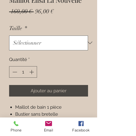
Prix
Prix
 160,00 € 
96,00 €
original
promotionnel
Taille
*
Quantité
*
Ajouter au panier
Maillot de bain 1 pièce
Bustier sans bretelle
Bande siliconée sur niveau des
bonnets pour un maintien optimal
Phone
Email
Facebook
Mousses amovibles