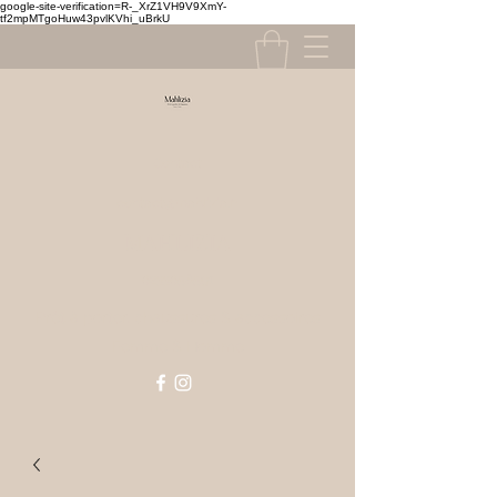
google-site-verification=R-_XrZ1VH9V9XmY-
tf2mpMTgoHuw43pvlKVhi_uBrkU
Contact
contact@mahlizia.fr
MAHLIZIA
0233058591
Prêt à porter, chaussures & accessoires
Femme & Homme