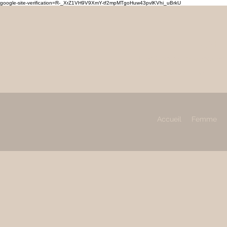
google-site-verification=R-_XrZ1VH9V9XmY-tf2mpMTgoHuw43pvlKVhi_uBrkU
MAHL
Prêt à porter, chaussures
Femme & Homme
Accueil
Femme