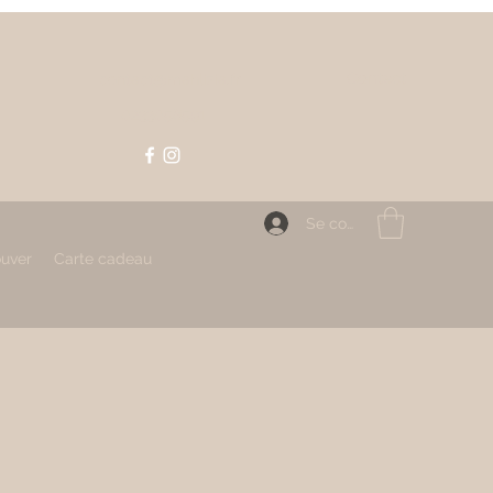
Contact
contact@mahlizia.fr
0233058591
Se connecter
ouver
Carte cadeau