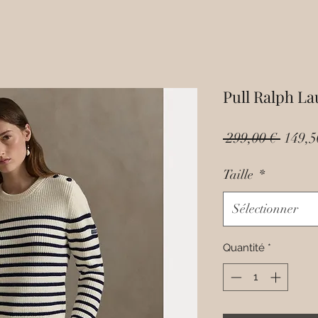
Pull Ralph L
Prix
 299,00 € 
149,5
origin
Taille
*
Sélectionner
Quantité
*