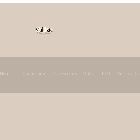
IZIA
 & accessoires
Homme
Chaussures
Accessoires
Outlet
FAQ
Où nous tr