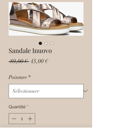
Sandale Inuovo
Prix
Prix
 89,00 € 
45,00 €
original
promotionnel
Pointure
*
Quantité
*