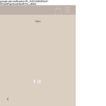
google-site-verification=R-_XrZ1VH9V9XmY-
tf2mpMTgoHuw43pvlKVhi_uBrkU
Contact
contact@mahlizia.fr
MAHLIZIA
0233058591
Prêt à porter, chaussures & accessoires
Femme & Homme