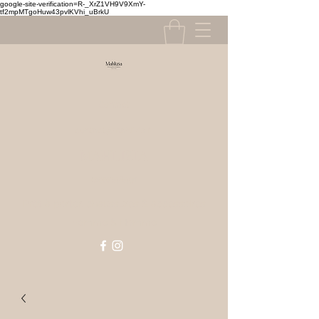
google-site-verification=R-_XrZ1VH9V9XmY-
tf2mpMTgoHuw43pvlKVhi_uBrkU
Contact
contact@mahlizia.fr
MAHLIZIA
0233058591
Prêt à porter, chaussures & accessoires
Femme & Homme