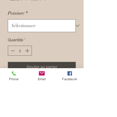
original
promotionnel
Pointure
*
Quantité
*
Ajouter au panier
Phone
Email
Facebook
Hauteur du Talon : 3 cm
Hauteur de patin : 1.5 cm
Composition : Intérieur et extérieur
en daim, semelle en gomme.
Parfait pour pieds : fins, normaux &
forts