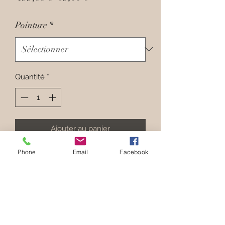
original
promotionnel
Pointure
*
Quantité
*
Ajouter au panier
Phone
Email
Facebook
Hauteur du Talon : 4 cm
Hauteur de patin : 2 cm
Composition : Intérieur et extérieur
en daim, semelle en gomme.
Parfait pour pieds : fins, normaux &
forts