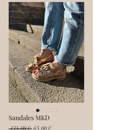
Sandales MKD
Prix
Prix
 135,00 € 
65,00 €