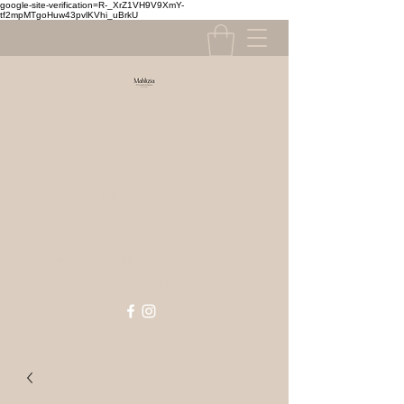
google-site-verification=R-_XrZ1VH9V9XmY-
tf2mpMTgoHuw43pvlKVhi_uBrkU
Contact
contact@mahlizia.fr
MAHLIZIA
0233058591
Prêt à porter, chaussures & accessoires
Femme & Homme