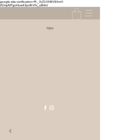
google-site-verification=R-_XrZ1VH9V9XmY-
tf2mpMTgoHuw43pvlKVhi_uBrkU
Contact
contact@mahlizia.fr
MAHLIZIA
0233058591
Prêt à porter, chaussures & accessoires
Femme & Homme