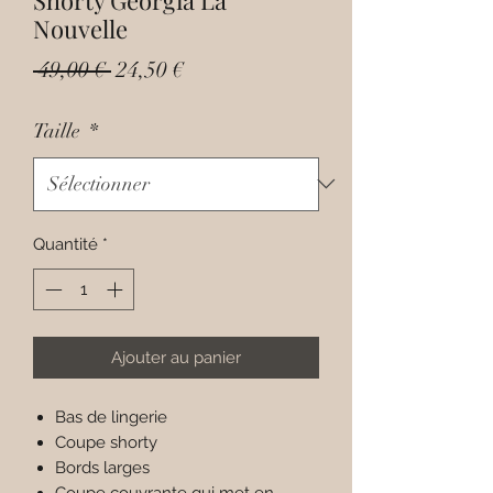
Nouvelle
Prix
Prix
 49,00 € 
24,50 €
original
promotionnel
Taille
*
Quantité
*
Ajouter au panier
Bas de lingerie
Coupe shorty
Bords larges