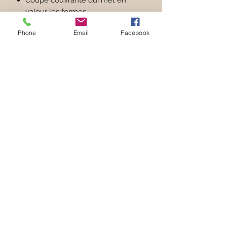
Coupe couvrante qui met en
valeur les formes
Elastique en lurex doré qui
Phone
Email
Facebook
souligne la taille
Tissu dentelle motif floraux coloris
abricot
Pièce confectionnée au Maroc
Le + signé La Nouvelle
: sa coupe
couvrante qui allie confort et
simplicité
Le conseil style
: portez le shorty
Georgia avec un haut plus
minimaliste, comme le triangle
Georgia ou le bandeau Georgia
Composition
88% Polyamide Recyclé - 12%
Élasthanne