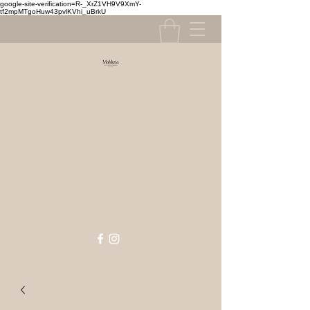
google-site-verification=R-_XrZ1VH9V9XmY-
tf2mpMTgoHuw43pvlKVhi_uBrkU
Contact
contact@mahlizia.fr
MAHLIZIA
0233058591
Prêt à porter, chaussures & accessoires
Femme & Homme