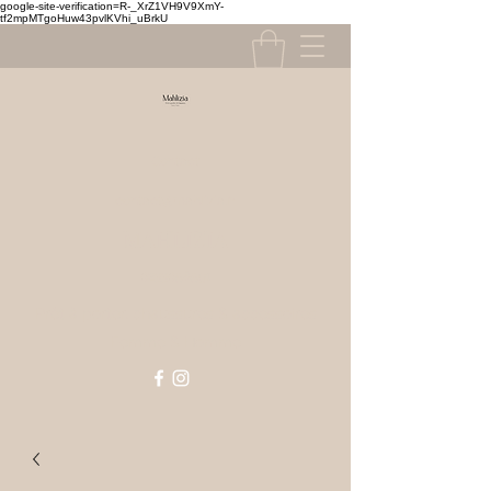
google-site-verification=R-_XrZ1VH9V9XmY-
tf2mpMTgoHuw43pvlKVhi_uBrkU
Contact
contact@mahlizia.fr
MAHLIZIA
0233058591
Prêt à porter, chaussures & accessoires
Femme & Homme