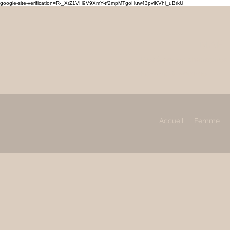
google-site-verification=R-_XrZ1VH9V9XmY-tf2mpMTgoHuw43pvlKVhi_uBrkU
MAHL
Prêt à porter, chaussures
Femme & Homme
Accueil
Femme