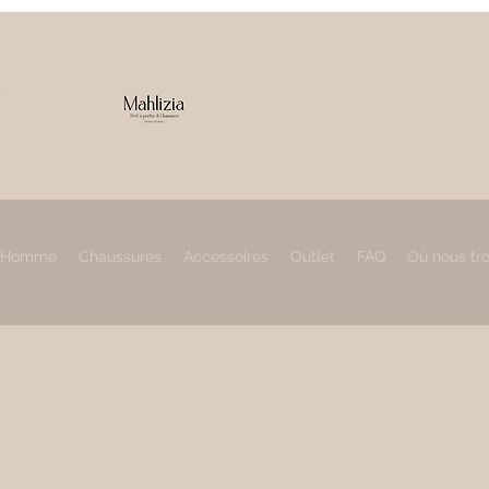
IZIA
 & accessoires
Homme
Chaussures
Accessoires
Outlet
FAQ
Où nous tr