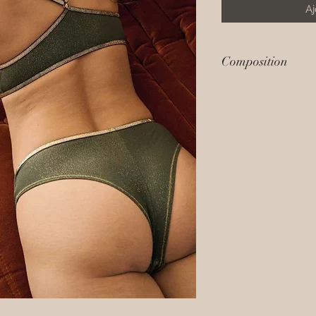
Aj
Composition
78% Polyamide, 9% 
Elastique en lurex
Tissus certifiés Oe