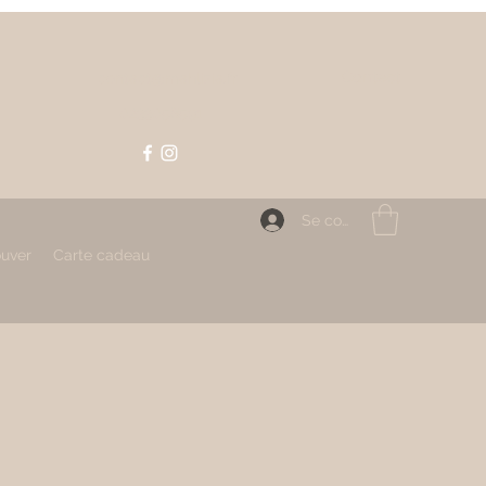
Contact
contact@mahlizia.fr
0233058591
Se connecter
ouver
Carte cadeau