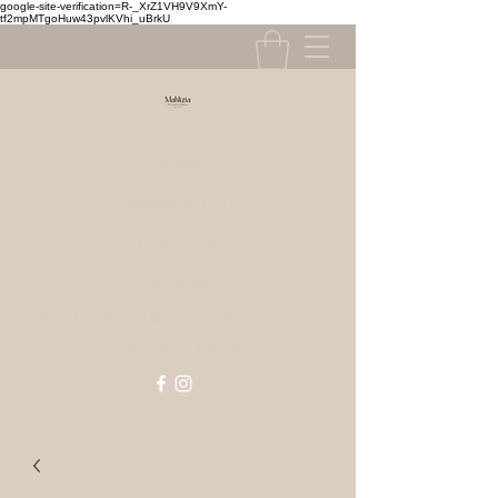
google-site-verification=R-_XrZ1VH9V9XmY-
tf2mpMTgoHuw43pvlKVhi_uBrkU
Contact
contact@mahlizia.fr
MAHLIZIA
0233058591
Prêt à porter, chaussures & accessoires
Femme & Homme