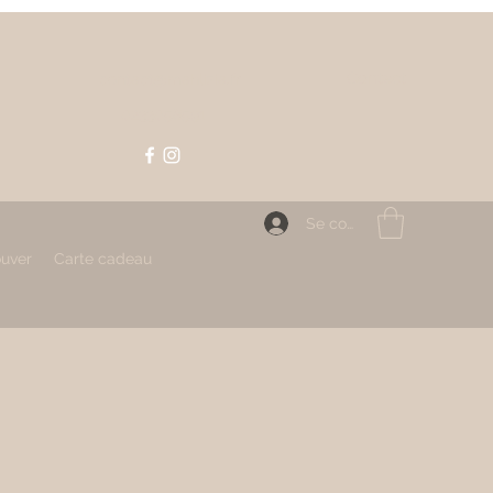
Contact
contact@mahlizia.fr
0233058591
Se connecter
ouver
Carte cadeau