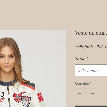
Veste en cuir
Prix
 799,00 € 
399,5
origin
Taille
*
Sélectionner
Quantité
*