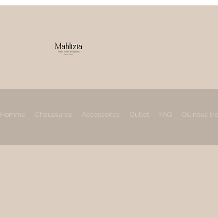
IZIA
 & accessoires
Homme
Chaussures
Accessoires
Outlet
FAQ
Où nous tr