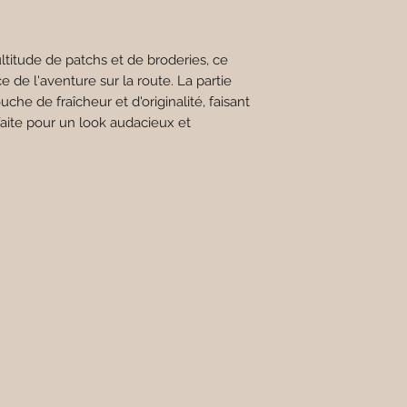
ltitude de patchs et de broderies, ce
e de l'aventure sur la route. La partie
che de fraîcheur et d'originalité, faisant
aite pour un look audacieux et
Mahlizia
5 Rue Havin
50000 Saint-Lô