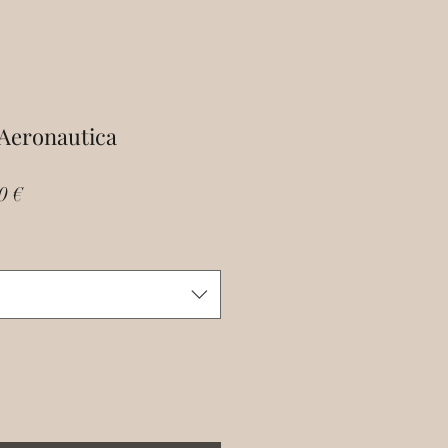
 Aeronautica
Prix
0 €
al
promotionnel