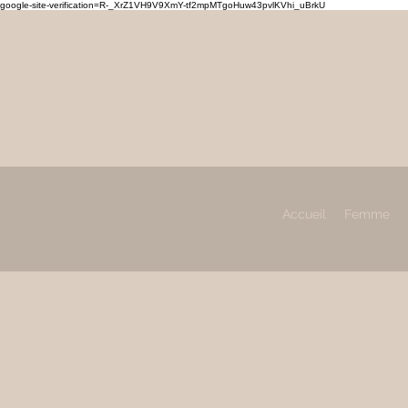
google-site-verification=R-_XrZ1VH9V9XmY-tf2mpMTgoHuw43pvlKVhi_uBrkU
MAHL
Prêt à porter, chaussures
Femme & Homme
Accueil
Femme