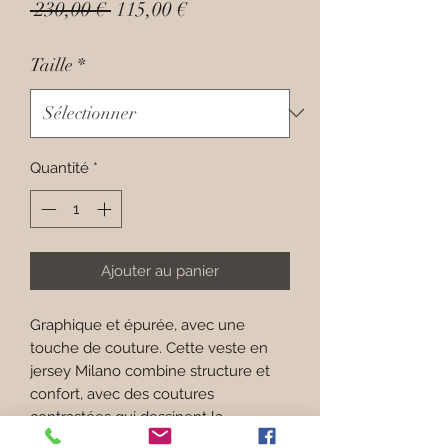
Prix
Prix
 230,00 € 
115,00 €
original
promotionnel
Taille
*
Quantité
*
Ajouter au panier
Graphique et épurée, avec une
touche de couture. Cette veste en
jersey Milano combine structure et
confort, avec des coutures
contrastées qui dessinent la
silhouette avec précision. Parfaite