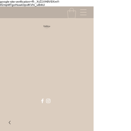
google-site-verification=R-_XrZ1VH9V9XmY-
tf2mpMTgoHuw43pvlKVhi_uBrkU
Contact
contact@mahlizia.fr
MAHLIZIA
0233058591
Prêt à porter, chaussures & accessoires
Femme & Homme