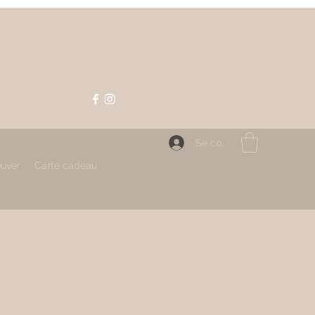
Contact
contact@mahlizia.fr
0233058591
Se connecter
ouver
Carte cadeau