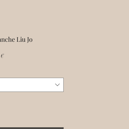
nche Liu Jo
Prix
 €
al
promotionnel