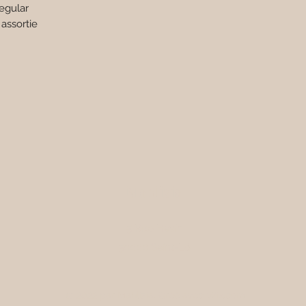
egular
assortie
Mahlizia
5 Rue Havin
50000 Saint-Lô
© 2022 par Mahlizia. Créé avec Wix.com