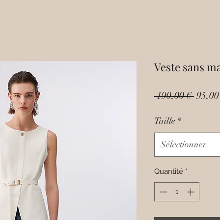
Veste sans ma
Prix
 190,00 € 
95,00
origin
Taille
*
Sélectionner
Quantité
*