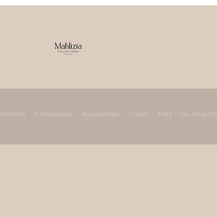
IZIA
 & accessoires
Homme
Chaussures
Accessoires
Outlet
FAQ
Où nous tr