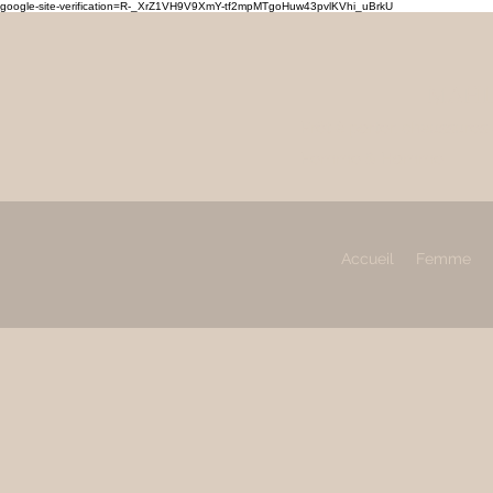
google-site-verification=R-_XrZ1VH9V9XmY-tf2mpMTgoHuw43pvlKVhi_uBrkU
MAHL
Prêt à porter, chaussures
Femme & Homme
Accueil
Femme